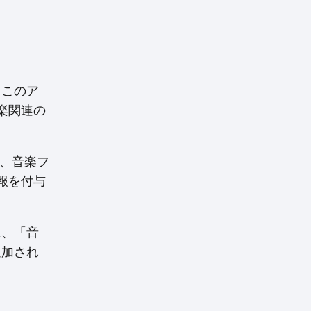
。このア
楽関連の
では、音楽フ
報を付与
に、「音
追加され