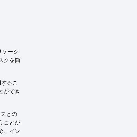
リケーシ
スクを簡
用するこ
とができ
イスとの
うことが
ため、イン