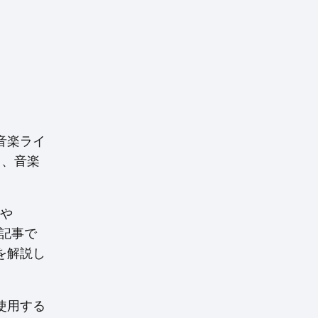
音楽ライ
り、音楽
。
iや
の記事で
法を解説し
を使用する