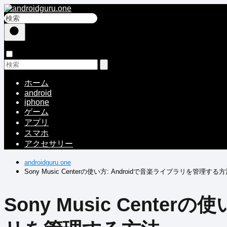
ホーム
android
iphone
ゲーム
アプリ
スマホ
アクセサリー
androidguru.one
Sony Music Centerの使い方: Androidで音楽ライブラリを管理する
Sony Music Center